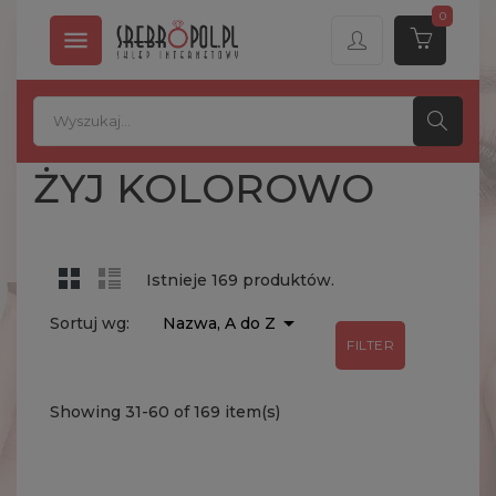
0

ŻYJ KOLOROWO
Istnieje 169 produktów.

Sortuj wg:
Nazwa, A do Z
FILTER
Showing 31-60 of 169 item(s)